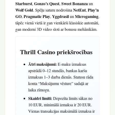
Starburst
Gonzo’s Quest
Sweet Bonanza
,
,
un
Wolf Gold
NetEnt
Play’n
. Spēļu saturu nodrošina
,
GO
Pragmatic Play
Yggdrasil
Microgaming
,
,
un
,
tāpēc vienā vietā ir gan vienkārši klasiskie automāti,
gan moderni 3D video sloti ar bonusu mehānikām.
Thrill Casino priekšrocības
Ātri maksājumi:
E-maku izmaksas
apstrādā 0–12 stundās, bankas karšu
izmaksas 1–3 darba dienās. Statusu rāda
konta “Maksājumu vēsture” sadaļā ar
laika zīmogu.
Skaidri limiti:
Depozīta limits sākas no
10 EUR, minimālā izmaksa ir 20 EUR.
Vienas transakcijas maksimālā izmaksa ir