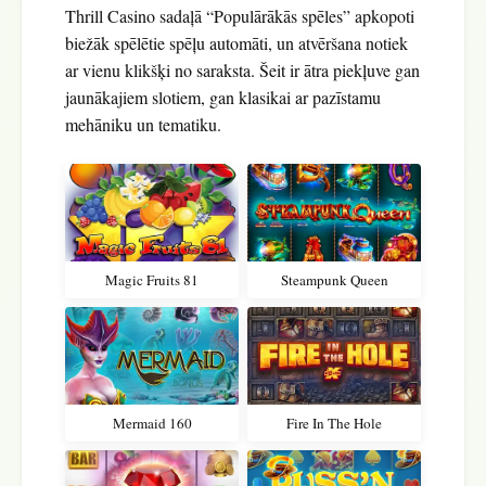
Thrill Casino sadaļā “Populārākās spēles” apkopoti
biežāk spēlētie spēļu automāti, un atvēršana notiek
ar vienu klikšķi no saraksta. Šeit ir ātra piekļuve gan
jaunākajiem slotiem, gan klasikai ar pazīstamu
mehāniku un tematiku.
Magic Fruits 81
Steampunk Queen
Mermaid 160
Fire In The Hole