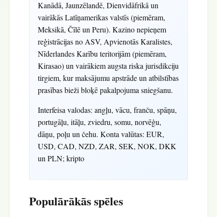
Kanādā, Jaunzēlandē, Dienvidāfrikā un
vairākās Latīņamerikas valstīs (piemēram,
Meksikā, Čīlē un Peru). Kazino nepieņem
reģistrācijas no ASV, Apvienotās Karalistes,
Nīderlandes Karību teritorijām (piemēram,
Kirasao) un vairākiem augsta riska jurisdikciju
tirgiem, kur maksājumu apstrāde un atbilstības
prasības bieži bloķē pakalpojuma sniegšanu.
Interfeisa valodas: angļu, vācu, franču, spāņu,
portugāļu, itāļu, zviedru, somu, norvēģu,
dāņu, poļu un čehu. Konta valūtas: EUR,
USD, CAD, NZD, ZAR, SEK, NOK, DKK
un PLN; kripto
Populārākās spēles