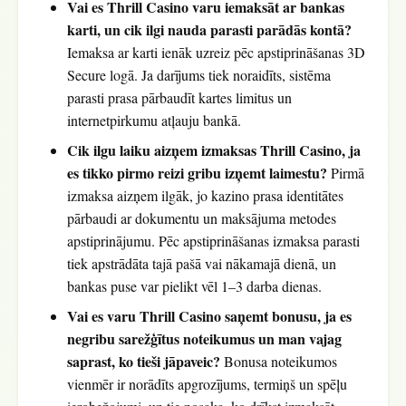
Vai es Thrill Casino varu iemaksāt ar bankas
karti, un cik ilgi nauda parasti parādās kontā?
Iemaksa ar karti ienāk uzreiz pēc apstiprināšanas 3D
Secure logā. Ja darījums tiek noraidīts, sistēma
parasti prasa pārbaudīt kartes limitus un
internetpirkumu atļauju bankā.
Cik ilgu laiku aizņem izmaksas Thrill Casino, ja
es tikko pirmo reizi gribu izņemt laimestu?
Pirmā
izmaksa aizņem ilgāk, jo kazino prasa identitātes
pārbaudi ar dokumentu un maksājuma metodes
apstiprinājumu. Pēc apstiprināšanas izmaksa parasti
tiek apstrādāta tajā pašā vai nākamajā dienā, un
bankas puse var pielikt vēl 1–3 darba dienas.
Vai es varu Thrill Casino saņemt bonusu, ja es
negribu sarežģītus noteikumus un man vajag
saprast, ko tieši jāpaveic?
Bonusa noteikumos
vienmēr ir norādīts apgrozījums, termiņš un spēļu