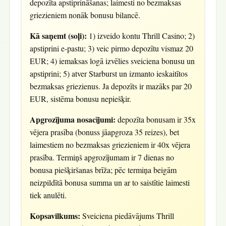
depozīta apstiprināšanas; laimesti no bezmaksas
griezieniem nonāk bonusu bilancē.
Kā saņemt (soļi):
1) izveido kontu Thrill Casino; 2)
apstiprini e-pastu; 3) veic pirmo depozītu vismaz 20
EUR; 4) iemaksas logā izvēlies sveiciena bonusu un
apstiprini; 5) atver Starburst un izmanto ieskaitītos
bezmaksas griezienus. Ja depozīts ir mazāks par 20
EUR, sistēma bonusu nepiešķir.
Apgrozījuma nosacījumi:
depozīta bonusam ir 35x
vējera prasība (bonuss jāapgroza 35 reizes), bet
laimestiem no bezmaksas griezieniem ir 40x vējera
prasība. Termiņš apgrozījumam ir 7 dienas no
bonusa piešķiršanas brīža; pēc termiņa beigām
neizpildītā bonusa summa un ar to saistītie laimesti
tiek anulēti.
Kopsavilkums:
Sveiciena piedāvājums Thrill