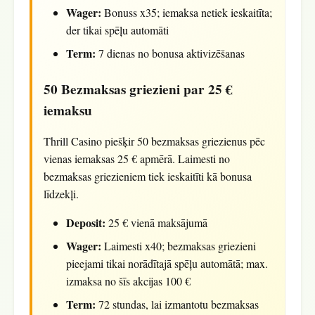
Wager:
Bonuss x35; iemaksa netiek ieskaitīta;
der tikai spēļu automāti
Term:
7 dienas no bonusa aktivizēšanas
50 Bezmaksas griezieni par 25 €
iemaksu
Thrill Casino piešķir 50 bezmaksas griezienus pēc
vienas iemaksas 25 € apmērā. Laimesti no
bezmaksas griezieniem tiek ieskaitīti kā bonusa
līdzekļi.
Deposit:
25 € vienā maksājumā
Wager:
Laimesti x40; bezmaksas griezieni
pieejami tikai norādītajā spēļu automātā; max.
izmaksa no šīs akcijas 100 €
Term:
72 stundas, lai izmantotu bezmaksas