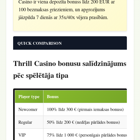
Casino ir viena depozīta bonuss līdz 200 EUR ar
100 bezmaksas griezieniem, un apgrozījums
jāizpilda 7 dienās ar 35x/40x vējera prasībām.
QUICK COMPARISON
Thrill Casino bonusu salīdzinājums
pēc spēlētāja tipa
Player type
Bonus
Newcomer
100% līdz 300 € (pirmais iemaksas bonuss)
x
Regular
50% līdz 200 € (nedēļas pārlādes bonuss)
x
VIP
75% līdz 1 000 € (personīgais pārlādes bonuss)
x