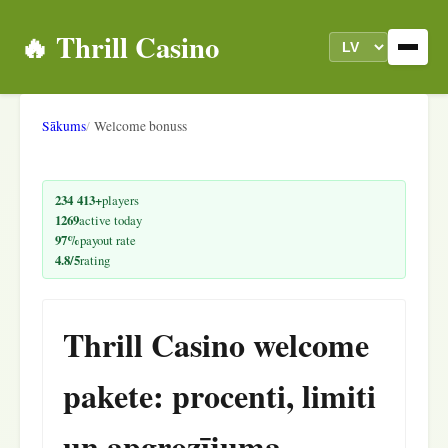
🔥 Thrill Casino
Sākums
Welcome bonuss
234 413+
players
1269
active today
97%
payout rate
4.8/5
rating
Thrill Casino welcome
pakete: procenti, limiti
un apgrozījuma