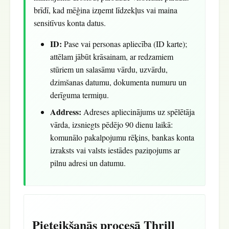
brīdī, kad mēģina izņemt līdzekļus vai maina
sensitīvus konta datus.
ID:
Pase vai personas apliecība (ID karte);
attēlam jābūt krāsainam, ar redzamiem
stūriem un salasāmu vārdu, uzvārdu,
dzimšanas datumu, dokumenta numuru un
derīguma termiņu.
Address:
Adreses apliecinājums uz spēlētāja
vārda, izsniegts pēdējo 90 dienu laikā:
komunālo pakalpojumu rēķins, bankas konta
izraksts vai valsts iestādes paziņojums ar
pilnu adresi un datumu.
Pieteikšanās procesā Thrill