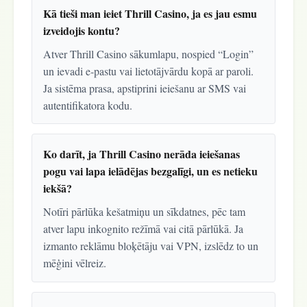
Kā tieši man ieiet Thrill Casino, ja es jau esmu
izveidojis kontu?
Atver Thrill Casino sākumlapu, nospied “Login”
un ievadi e‑pastu vai lietotājvārdu kopā ar paroli.
Ja sistēma prasa, apstiprini ieiešanu ar SMS vai
autentifikatora kodu.
Ko darīt, ja Thrill Casino nerāda ieiešanas
pogu vai lapa ielādējas bezgalīgi, un es netieku
iekšā?
Notīri pārlūka kešatmiņu un sīkdatnes, pēc tam
atver lapu inkognito režīmā vai citā pārlūkā. Ja
izmanto reklāmu bloķētāju vai VPN, izslēdz to un
mēģini vēlreiz.