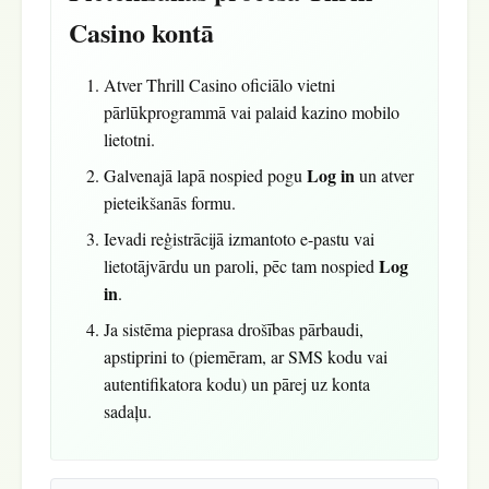
Casino kontā
Atver Thrill Casino oficiālo vietni
pārlūkprogrammā vai palaid kazino mobilo
lietotni.
Log in
Galvenajā lapā nospied pogu
un atver
pieteikšanās formu.
Ievadi reģistrācijā izmantoto e-pastu vai
Log
lietotājvārdu un paroli, pēc tam nospied
in
.
Ja sistēma pieprasa drošības pārbaudi,
apstiprini to (piemēram, ar SMS kodu vai
autentifikatora kodu) un pārej uz konta
sadaļu.