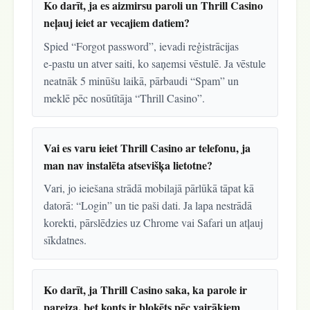
Ko darīt, ja es aizmirsu paroli un Thrill Casino
neļauj ieiet ar vecajiem datiem?
Spied “Forgot password”, ievadi reģistrācijas
e‑pastu un atver saiti, ko saņemsi vēstulē. Ja vēstule
neatnāk 5 minūšu laikā, pārbaudi “Spam” un
meklē pēc nosūtītāja “Thrill Casino”.
Vai es varu ieiet Thrill Casino ar telefonu, ja
man nav instalēta atsevišķa lietotne?
Vari, jo ieiešana strādā mobilajā pārlūkā tāpat kā
datorā: “Login” un tie paši dati. Ja lapa nestrādā
korekti, pārslēdzies uz Chrome vai Safari un atļauj
sīkdatnes.
Ko darīt, ja Thrill Casino saka, ka parole ir
pareiza, bet konts ir bloķēts pēc vairākiem